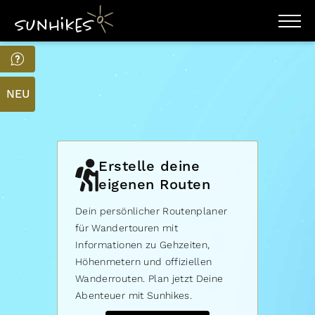
WANDERZIELE
WANDERUNGEN
ENTDECKEN
NEU
MAGAZIN
TRAILBOX
PLANER
Erstelle deine
eigenen Routen
Dein persönlicher Routenplaner
für Wandertouren mit
Informationen zu Gehzeiten,
Höhenmetern und offiziellen
Wanderrouten. Plan jetzt Deine
Abenteuer mit Sunhikes.