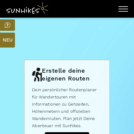
WANDERZIELE
WANDERUNGEN
ENTDECKEN
NEU
MAGAZIN
TRAILBOX
PLANER
Erstelle deine
eigenen Routen
Dein persönlicher Routenplaner
für Wandertouren mit
Informationen zu Gehzeiten,
Höhenmetern und offiziellen
Wanderrouten. Plan jetzt Deine
Abenteuer mit Sunhikes.