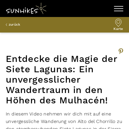
WANDERZIELE
zurück
WANDERUNGEN
Karte
ENTDECKEN
MAGAZIN
TRAILBOX
PLANER
Entdecke die Magie der
Siete Lagunas: Ein
unvergesslicher
Wandertraum in den
Höhen des Mulhacén!
In diesem Video nehmen wir dich mit auf eine
unvergessliche Wanderung von Alto del Chorrillo zu
den atemberaubenden Siete Lagunas in der Sierra