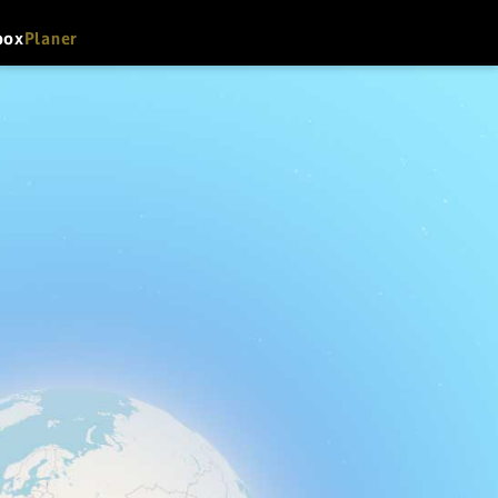
box
Planer