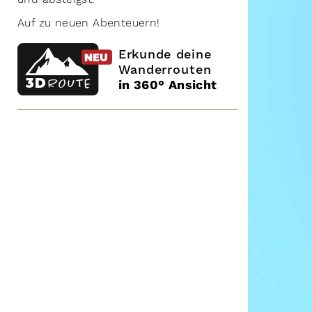
Auf zu neuen Abenteuern!
Erkunde deine
NEU
NEU
Wanderrouten
3D
ROUTE
in 360° Ansicht