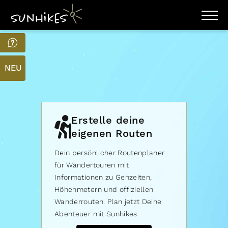
WANDERZIELE
WANDERUNGEN
ENTDECKEN
NEU
MAGAZIN
TRAILBOX
PLANER
Erstelle deine
eigenen Routen
Dein persönlicher Routenplaner
für Wandertouren mit
Informationen zu Gehzeiten,
Höhenmetern und offiziellen
Wanderrouten. Plan jetzt Deine
Abenteuer mit Sunhikes.