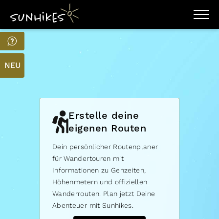
WANDERZIELE
WANDERUNGEN
ENTDECKEN
NEU
MAGAZIN
TRAILBOX
PLANER
Erstelle deine
eigenen Routen
Dein persönlicher Routenplaner
für Wandertouren mit
Informationen zu Gehzeiten,
Höhenmetern und offiziellen
Wanderrouten. Plan jetzt Deine
Abenteuer mit Sunhikes.