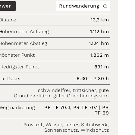
hwer
Rundwanderung
Distanz
13,3 km
Höhenmeter Aufstieg
1.112 hm
Höhenmeter Abstieg
1.124 hm
höchster Punkt
1.862 m
niedrigster Punkt
891 m
ca. Dauer
6:30 – 7:30 h
schwindelfrei, trittsicher, gute
Grundkondition, guter Orientierungssinn
Wegmarkierung
PR TF 70.3, PR TF 70.1 | PR
TF 69
Proviant, Wasser, festes Schuhwerk,
Sonnenschutz, Windschutz