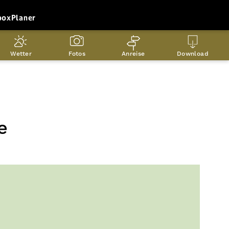
box
Planer
Wetter
Fotos
Anreise
Download
e