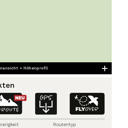
nansicht + Höhenprofil
kten
NEU
D
ROUTE
ierigkeit
Routentyp