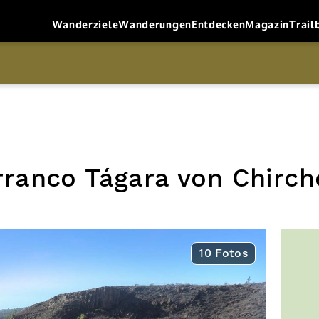
Wanderziele
Wanderungen
Entdecken
Magazin
Trail
ranco Tágara von Chirch
10 Fotos