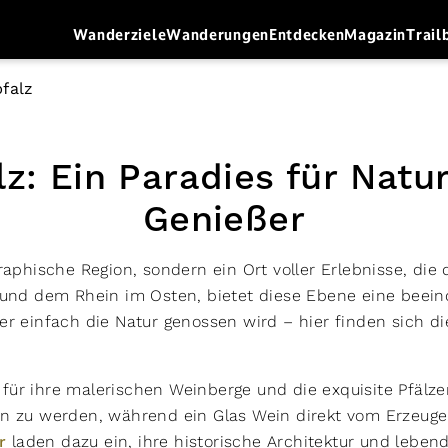
Wanderziele
Wanderungen
Entdecken
Magazin
Trail
falz
lz: Ein Paradies für Natu
Genießer
graphische Region, sondern ein Ort voller Erlebnisse, di
nd dem Rhein im Osten, bietet diese Ebene eine beeind
der einfach die Natur genossen wird – hier finden sich 
für ihre malerischen Weinberge und die exquisite Pfälze
sen zu werden, während ein Glas Wein direkt vom Erzeug
r
laden dazu ein, ihre historische Architektur und leben