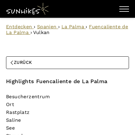
WANDERZIELE
Entdecken
›
Spanien
›
La Palma
›
Fuencaliente de
WANDERUNGEN
La Palma
›
Vulkan
ENTDECKEN
MAGAZIN
TRAILBOX
PLANER
ZURÜCK
Highlights Fuencaliente de La Palma
Besucherzentrum
Ort
Rastplatz
Saline
See