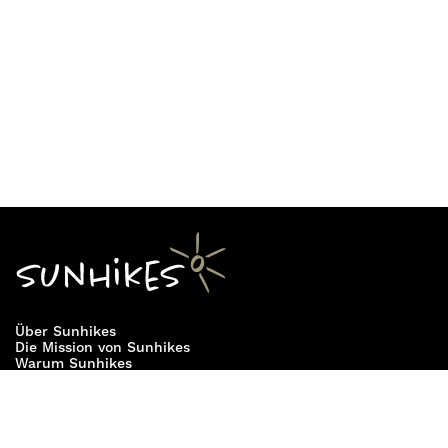
Tinizara möglich. Die Hütte liegt wunderschön am
Waldrand mit terrassierten Weinbergen ringsum.
Plane deine eigene Wanderung rund um das
Refugio de Tinizara mit Sunhikes.
Über Sunhikes
Die Mission von Sunhikes
Warum Sunhikes
Sunhikes Partner
Nutzungsbedingungen
Home
Datenschutz