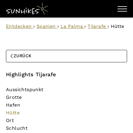
WANDERZIELE
Entdecken
›
Spanien
›
La Palma
›
Tijarafe
›
Hütte
WANDERUNGEN
ENTDECKEN
MAGAZIN
TRAILBOX
PLANER
ZURÜCK
Highlights Tijarafe
Aussichtspunkt
Grotte
Hafen
Hütte
Ort
Schlucht