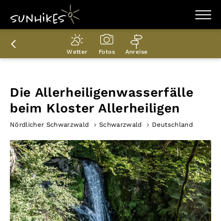
WANDERZIELE
WANDERUNGEN
Wetter
Fotos
Anreise
ENTDECKEN
MAGAZIN
TRAILBOX
PLANER
Die Allerheiligenwasserfälle
beim Kloster Allerheiligen
Nördlicher Schwarzwald
Schwarzwald
Deutschland