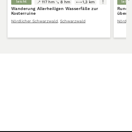
leicht
leicht
117 hm
8 hm
1,3 km
Wanderung Allerheiligen Wasserfälle zur
Rundwa
Kosterruine
über E
Nördlicher Schwarzwald
,
Schwarzwald
Nördli