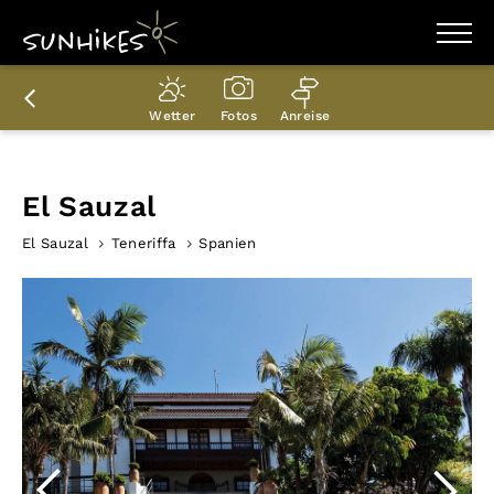
WANDERZIELE
WANDERUNGEN
Wetter
Fotos
Anreise
ENTDECKEN
MAGAZIN
TRAILBOX
PLANER
El Sauzal
El Sauzal
Teneriffa
Spanien