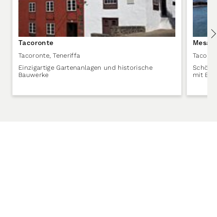
Tacoronte
Mesa d
Tacoronte
,
Teneriffa
Tacoron
Einzigartige Gartenanlagen und historische
Schöne
Bauwerke
mit Bli