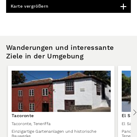
Karte vergrößern
Wanderungen und interessante
Ziele in der Umgebung
Tacoronte
El Sau
Tacoronte
,
Teneriffa
El Sauz
Einzigartige Gartenanlagen und historische
Panora
Bauwerke
Tenerif