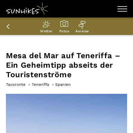
WANDERZIELE
WANDERUNGEN
Wetter
Fotos
Anreise
ENTDECKEN
MAGAZIN
TRAILBOX
PLANER
Mesa del Mar auf Teneriffa –
Ein Geheimtipp abseits der
Touristenströme
Tacoronte
Teneriffa
Spanien