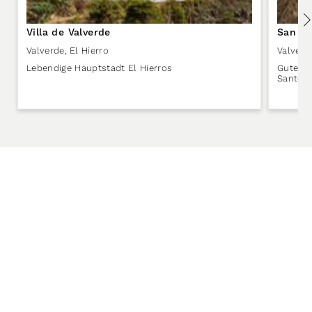
Villa de Valverde
San An
Valverde
,
El Hierro
Valverd
Lebendige Hauptstadt El Hierros
Guter S
Santo