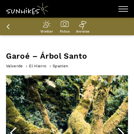
WANDERZIELE
WANDERUNGEN
Wetter
Fotos
Anreise
ENTDECKEN
MAGAZIN
TRAILBOX
PLANER
Garoé – Árbol Santo
Valverde
El Hierro
Spanien