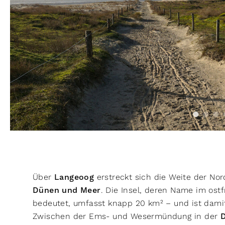
Über
Langeoog
erstreckt sich die Weite der No
Dünen und Meer
. Die Insel, deren Name im ostf
bedeutet, umfasst knapp 20 km² – und ist damit
Zwischen der Ems- und Wesermündung in der