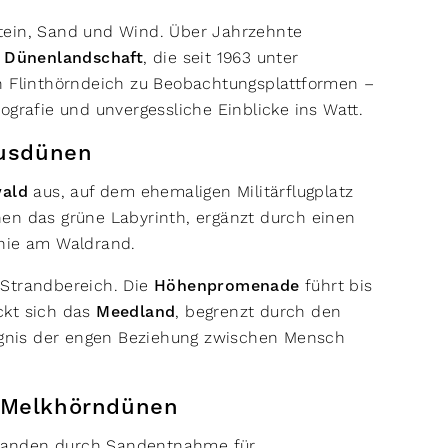
tein, Sand und Wind. Über Jahrzehnte
 Dünenlandschaft
, die seit 1963 unter
n Flinthörndeich zu Beobachtungsplattformen –
ografie und unvergessliche Einblicke ins Watt.
nhusdünen
wald
aus, auf dem ehemaligen Militärflugplatz
en das grüne Labyrinth, ergänzt durch einen
onie am Waldrand.
 Strandbereich. Die
Höhenpromenade
führt bis
ckt sich das
Meedland
, begrenzt durch den
ugnis der engen Beziehung zwischen Mensch
d Melkhörndünen
standen durch Sandentnahme für