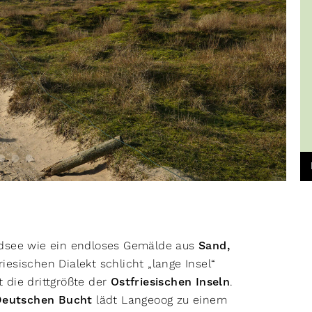
rdsee wie ein endloses Gemälde aus
Sand,
riesischen Dialekt schlicht „lange Insel“
 die drittgrößte der
Ostfriesischen Inseln
.
Deutschen Bucht
lädt Langeoog zu einem