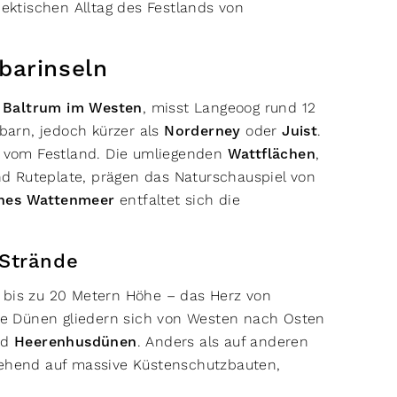
ektischen Alltag des Festlands von
barinseln
d
Baltrum im Westen
, misst Langeoog rund 12
hbarn, jedoch kürzer als
Norderney
oder
Juist
.
ze vom Festland. Die umliegenden
Wattflächen
,
d Ruteplate, prägen das Naturschauspiel von
ches Wattenmeer
entfaltet sich die
 Strände
 bis zu 20 Metern Höhe – das Herz von
 Die Dünen gliedern sich von Westen nach Osten
nd
Heerenhusdünen
. Anders als auf anderen
tgehend auf massive Küstenschutzbauten,