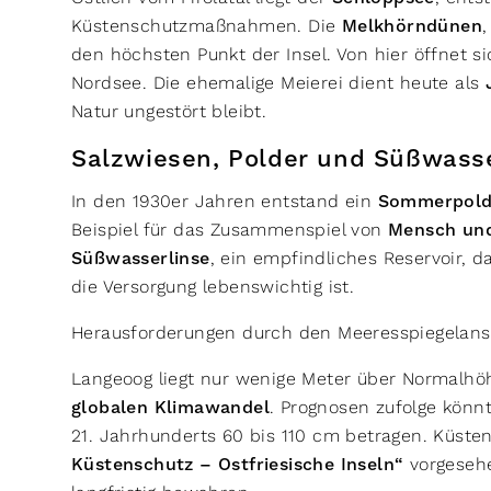
Küstenschutzmaßnahmen. Die
Melkhörndünen
den höchsten Punkt der Insel. Von hier öffnet s
Nordsee. Die ehemalige Meierei dient heute als
Natur ungestört bleibt.
Salzwiesen, Polder und Süßwass
In den 1930er Jahren entstand ein
Sommerpold
Beispiel für das Zusammenspiel von
Mensch un
Süßwasserlinse
, ein empfindliches Reservoir, 
die Versorgung lebenswichtig ist.
Herausforderungen durch den Meeresspiegelans
Langeoog liegt nur wenige Meter über Normalhöh
globalen Klimawandel
. Prognosen zufolge könn
21. Jahrhunderts 60 bis 110 cm betragen. Küs
Küstenschutz – Ostfriesische Inseln“
vorgesehe