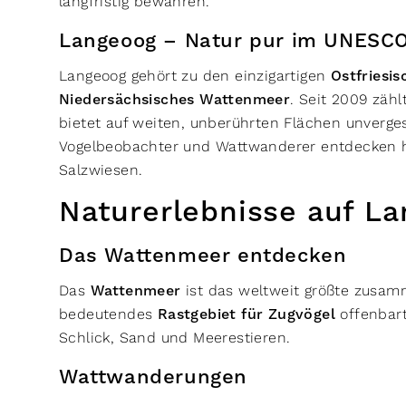
langfristig bewahren.
Langeoog – Natur pur im UNESC
Langeoog gehört zu den einzigartigen
Ostfriesis
Niedersächsisches Wattenmeer
. Seit 2009 zähl
bietet auf weiten, unberührten Flächen unverge
Vogelbeobachter und Wattwanderer entdecken h
Salzwiesen.
Naturerlebnisse auf L
Das Wattenmeer entdecken
Das
Wattenmeer
ist das weltweit größte zusam
bedeutendes
Rastgebiet für Zugvögel
offenbart
Schlick, Sand und Meerestieren.
Wattwanderungen