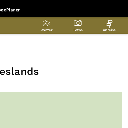
box
Planer
Wetter
Fotos
Anreise
ieslands