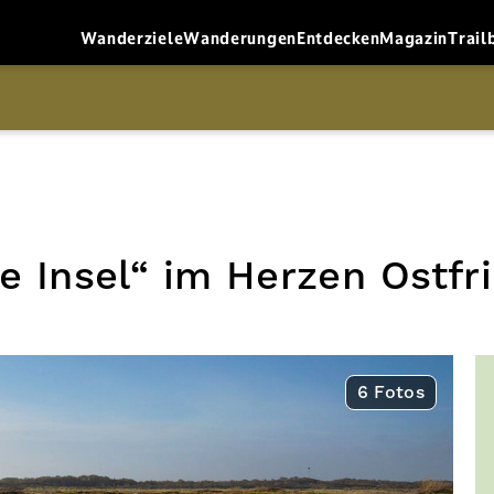
Wanderziele
Wanderungen
Entdecken
Magazin
Trail
 Insel“ im Herzen Ostfr
6 Fotos