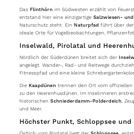
Das
Flinthörn
im Südwesten erzählt von Feuers
entstand hier eine einzigartige
Salzwiesen- und
Naturschutz steht. Ein
Naturpfad
führt über de
ideale Orte für Vogelbeobachtungen, Pflanzenfot
Inselwald, Pirolatal und Heere
Nördlich der Süderdünen breitet sich der
Insel
angelegt. Wander-, Rad- und Reitwege durchzieh
Fitnesspfad und eine kleine Schrebergartenkol
Die
Kaapdünen
trennen den Ort vom offiziellen
zu den Heerenhusdünen. Im Inselinneren erstre
historischen
Schniederdamm-Polderdeich
, Ze
und Meer.
Höchster Punkt, Schloppsee un
Östlich vom Pirolatal liegt der
Schloppsee
, ent