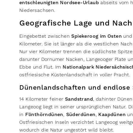
entschleunigten Nordsee-Urlaub
abseits vom h
Niedersachsen.
Geografische Lage und Nach
Eingebettet zwischen
Spiekeroog im Osten
un
Kilometer. Sie ist länger als die westlichen Nac
Nur vier Kilometer trennen die südlichste Spit
darunter Dornumer Nacken, Langeooger Plate un
Ebbe und Flut. Im
Nationalpark Niedersächsis
ostfriesische Küstenlandschaft in voller Pracht.
Dünenlandschaften und endlose
14 Kilometer feiner
Sandstrand
, dahinter Dünen
Langeoog liegt in seiner ursprünglichen Natur.
in
Flinthörndünen
,
Süderdünen
,
Kaapdünen
u
Ostfriesischen Inseln verzichtet Langeoog wei
wodurch die Natur ungestört wild bleibt.