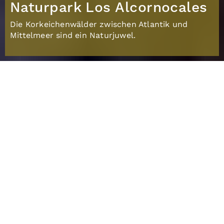
Naturpark Los Alcornocales
Die Korkeichenwälder zwischen Atlantik und
Mittelmeer sind ein Naturjuwel.
Die Wunderwelt der
Korkeichen im
Naturpark Los
Alcornocales
Entdecke die beeindruckenden Korkeichenwälder
im Naturpark Los Alcornocales, einem der
faszinierendsten Biotope Andalusiens. Diese
einzigartigen Wälder erstrecken sich über eine
Fläche von mehr als 170.000 Hektar und