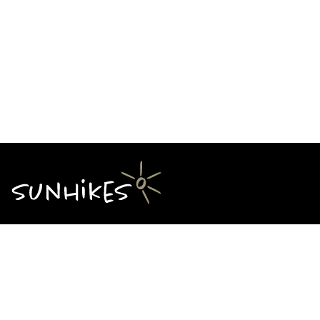
Über Sunhikes
Die Mission von Sunhikes
Warum Sunhikes
Sunhikes Partner
Nutzungsbedingungen
Home
Datenschutz