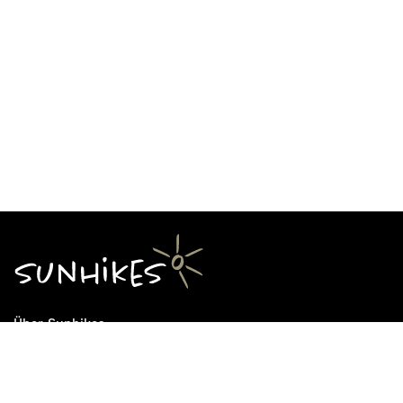
Über Sunhikes
Die Mission von Sunhikes
Warum Sunhikes
Sunhikes Partner
Nutzungsbedingungen