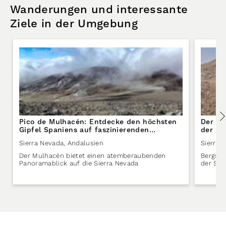
Wanderungen und interessante
Ziele in der Umgebung
Pico de Mulhacén: Entdecke den höchsten
Der Ho
Gipfel Spaniens auf faszinierenden
der Si
Wanderrouten durch die Sierra Nevada
Sierra Nevada
,
Andalusien
Sierra 
Der Mulhacén bietet einen atemberaubenden
Bergsee
Panoramablick auf die Sierra Nevada
der Sie