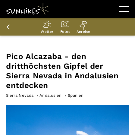
WANDERZIELE
WANDERUNGEN
Wetter
Fotos
Anreise
ENTDECKEN
MAGAZIN
TRAILBOX
PLANER
Pico Alcazaba - den
dritthöchsten Gipfel der
Sierra Nevada in Andalusien
entdecken
Sierra Nevada
Andalusien
Spanien