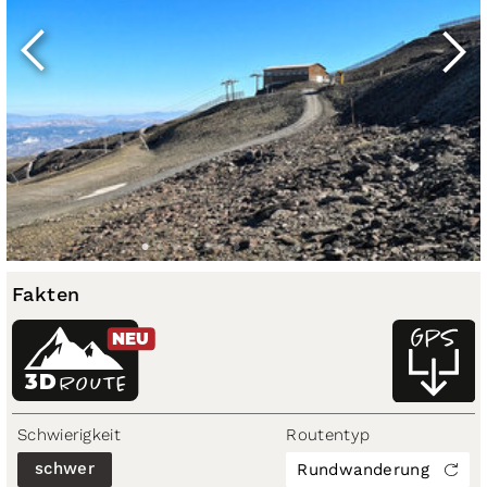
Fakten
NEU
3D
ROUTE
Schwierigkeit
Routentyp
schwer
Rundwanderung