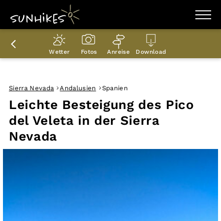
WANDERZIELE
WANDERUNGEN
Wetter
Fotos
Anreise
Download
ENTDECKEN
MAGAZIN
TRAILBOX
PLANER
Sierra Nevada
Andalusien
Spanien
Leichte Besteigung des Pico
del Veleta in der Sierra
Nevada