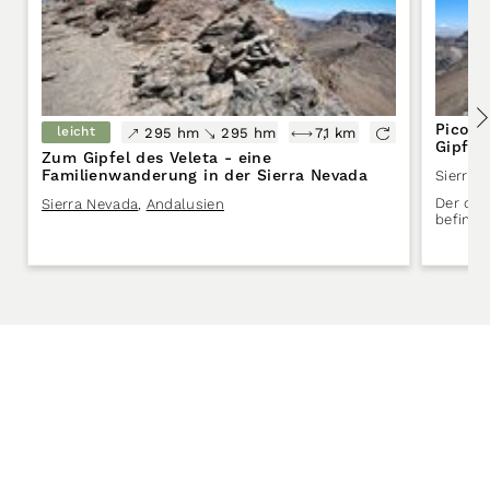
Pico d
leicht
295 hm
295 hm
7,1 km
Gipfel
Zum Gipfel des Veleta - eine
Familienwanderung in der Sierra Nevada
Sierra 
Der dri
Sierra Nevada
,
Andalusien
befinde