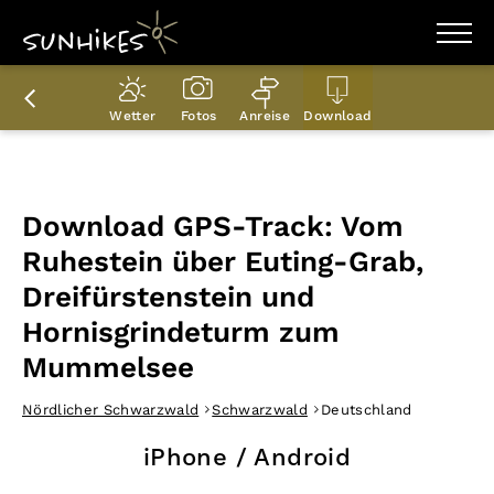
WANDERZIELE
WANDERUNGEN
Wetter
Fotos
Anreise
Download
ENTDECKEN
MAGAZIN
TRAILBOX
PLANER
Download GPS-Track: Vom
Ruhestein über Euting-Grab,
Dreifürstenstein und
Hornisgrindeturm zum
Mummelsee
Nördlicher Schwarzwald
Schwarzwald
Deutschland
iPhone / Android