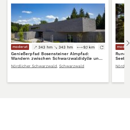
moderat
modera
343 hm
343 hm
9,1 km
Genießerpfad Bosensteiner Almpfad:
Rundwa
Wandern zwischen Schwarzwaldidylle und
Seeba
Alpenflair
Nördlicher Schwarzwald
,
Schwarzwald
Nördli