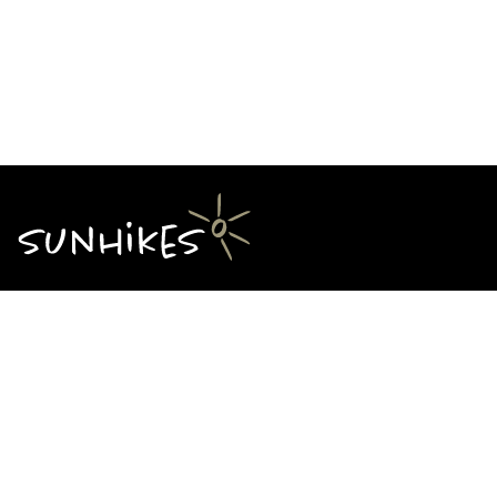
Über Sunhikes
Die Mission von Sunhikes
Warum Sunhikes
Sunhikes Partner
Nutzungsbedingungen
Home
Datenschutz
Sitemap
Datenschutzeinstellungen
Impressum
Cookie Einstellungen