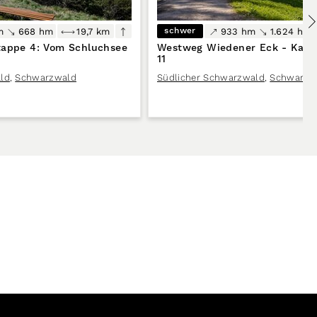
schwer
m
668 hm
19,7 km
933 hm
1.624 hm
tappe 4: Vom Schluchsee
Westweg Wiedener Eck - Kand
11
ld
,
Schwarzwald
Südlicher Schwarzwald
,
Schwarzw