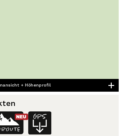
nansicht + Höhenprofil
kten
NEU
D
ROUTE