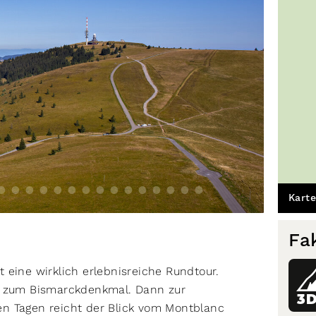
Karte
Fa
 eine wirklich erlebnisreiche Rundtour.
uf zum Bismarckdenkmal. Dann zur
3
n Tagen reicht der Blick vom Montblanc