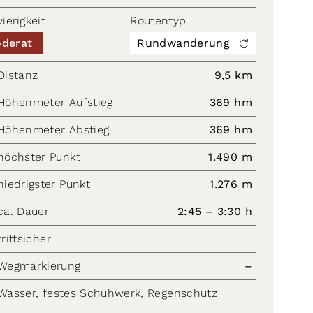
ierigkeit
Routentyp
derat
Rundwanderung
Distanz
9,5 km
Höhenmeter Aufstieg
369 hm
Höhenmeter Abstieg
369 hm
höchster Punkt
1.490 m
niedrigster Punkt
1.276 m
ca. Dauer
2:45 – 3:30 h
trittsicher
Wegmarkierung
–
Wasser, festes Schuhwerk, Regenschutz