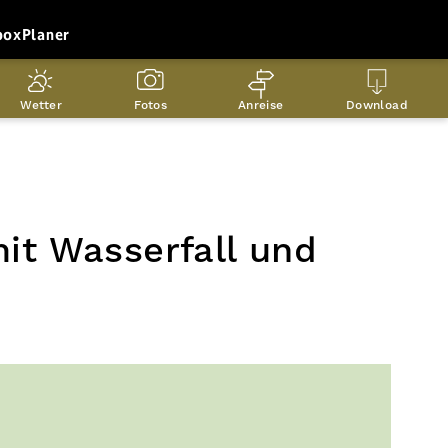
box
Planer
Wetter
Fotos
Anreise
Download
it Wasserfall und