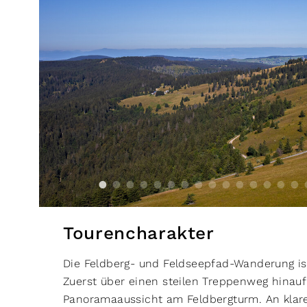
Tourencharakter
Die Feldberg- und Feldseepfad-Wanderung ist
Zuerst über einen steilen Treppenweg hina
Panoramaaussicht am Feldbergturm. An klare