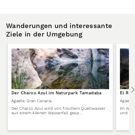
Wanderungen und interessante
Ziele in der Umgebung
Der Charco Azul im Naturpark Tamadaba
El Ris
Agaete
,
Gran Canaria
Agaete
,
Der Charco Azul wird von frischem Quellwasser
Im West
aus einem kleinen Wasserfall gesp…
und Mee