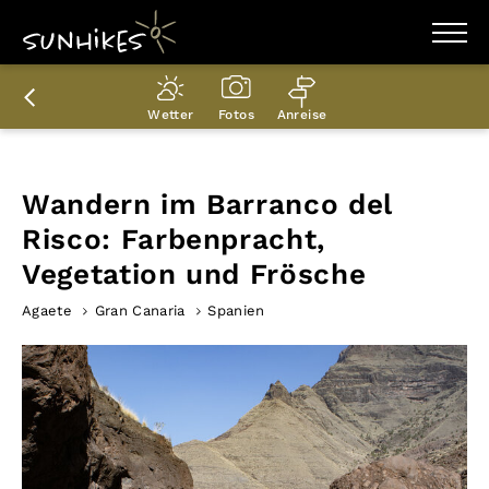
WANDERZIELE
WANDERUNGEN
Wetter
Fotos
Anreise
ENTDECKEN
MAGAZIN
TRAILBOX
PLANER
Wandern im Barranco del
Risco: Farbenpracht,
Vegetation und Frösche
Agaete
Gran Canaria
Spanien