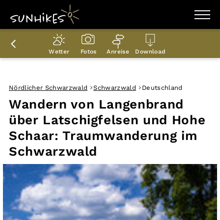
WANDERZIELE
WANDERUNGEN
Wetter
Fotos
Anreise
Download
ENTDECKEN
MAGAZIN
TRAILBOX
PLANER
Nördlicher Schwarzwald
Schwarzwald
Deutschland
Wandern von Langenbrand
über Latschigfelsen und Hohe
Schaar: Traumwanderung im
Schwarzwald