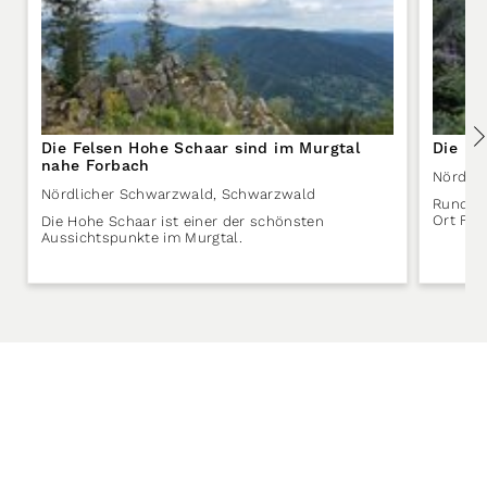
Die Felsen Hohe Schaar sind im Murgtal
Die La
nahe Forbach
Nördli
Nördlicher Schwarzwald
,
Schwarzwald
Rund 40
Ort For
Die Hohe Schaar ist einer der schönsten
Aussichtspunkte im Murgtal.