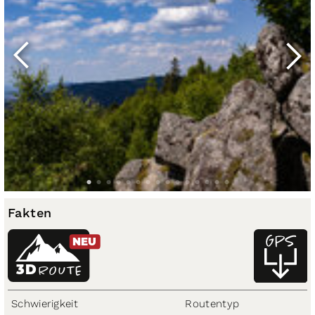
Fakten
NEU
3D
ROUTE
Schwierigkeit
Routentyp