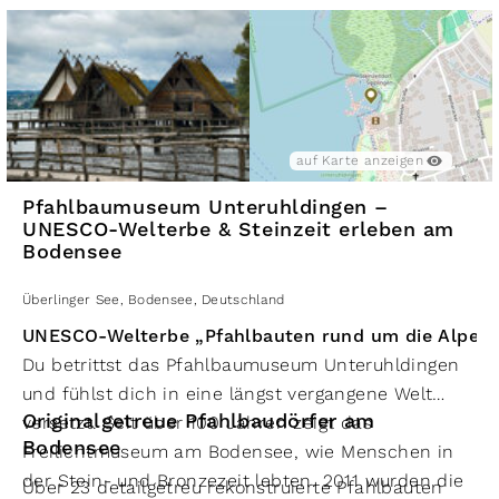
auch regionale Spezialitäten wie Honig,
Wer die Kirche besucht, erlebt die Einheit von
Obstbrände oder Apfelsaft – ein Stück Bodensee
Kunst und Landschaft. Man spürt die Spiritualität,
zum Mitnehmen.
bewundert die barocke Pracht und lässt den Blick
über den See schweifen. Ein Besuch, der berührt –
und in Erinnerung bleibt.
auf Karte anzeigen
Pfahlbaumuseum Unteruhldingen –
UNESCO-Welterbe & Steinzeit erleben am
Bodensee
Überlinger See
,
Bodensee
,
Deutschland
UNESCO-Welterbe „Pfahlbauten rund um die Alpen
Du betrittst das Pfahlbaumuseum Unteruhldingen
und fühlst dich in eine längst vergangene Welt
Originalgetreue Pfahlbaudörfer am
versetzt. Seit über 100 Jahren zeigt das
Bodensee
Freilichtmuseum am Bodensee, wie Menschen in
der Stein- und Bronzezeit lebten. 2011 wurden die
Über 23 detailgetreu rekonstruierte Pfahlbauten