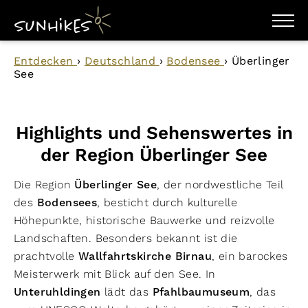
WANDERZIELE
Entdecken
›
Deutschland
›
Bodensee
›
Überlinger
WANDERUNGEN
See
ENTDECKEN
MAGAZIN
TRAILBOX
PLANER
Highlights und Sehenswertes in
der Region Überlinger See
Die Region
Überlinger See
, der nordwestliche Teil
des
Bodensees
, besticht durch kulturelle
Höhepunkte, historische Bauwerke und reizvolle
Landschaften. Besonders bekannt ist die
prachtvolle
Wallfahrtskirche Birnau
, ein barockes
Meisterwerk mit Blick auf den See. In
Unteruhldingen
lädt das
Pfahlbaumuseum
, das