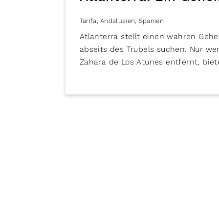
Tarifa
,
Andalusien
,
Spanien
Atlanterra stellt einen wahren Geh
abseits des Trubels suchen. Nur w
Zahara de Los Atunes entfernt, biet
unberührter Natur und entspannter
Sandstränden entspannt werden, wä
ans Ufer plätschern. Die beeindruc
Hügel laden dazu ein, die Seele bau
antiken Ruinenstadt Baelo Claudia. 
Villa bieten Raum für individuelle T
Obwohl Atlanterra klein ist, stellt 
Aktivitäten dar. Von hier aus könne
Landschaft unternommen oder Ausfl
pulsierende Nachtleben und histor
Für Naturliebhaber bietet sich die 
den Wellen der Costa de la Luz. Atla