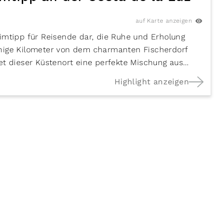
auf Karte anzeigen
eimtipp für Reisende dar, die Ruhe und Erholung
enige Kilometer von dem charmanten Fischerdorf
et dieser Küstenort eine perfekte Mischung aus
 Atmosphäre. Hier kann an den goldenen
Highlight anzeigen
hrend die sanften Wellen des Atlantiks beruhigend
kenden Ausblicke auf das Meer und die umliegenden
meln zu lassen. Besonders reizvoll ist die Nähe zur
Die großzügigen Grundstücke im südlichen Teil der
räume.
es einen idealen Ausgangspunkt für zahlreiche
n unvergessliche Wanderungen in die hügelige
üge nach Tarifa geplant werden, wo das
ische Sehenswürdigkeiten entdeckt werden können.
Möglichkeit zur Vogelbeobachtung oder zum Surfen in
nterra ist nicht nur ein Ort der Erholung, sondern