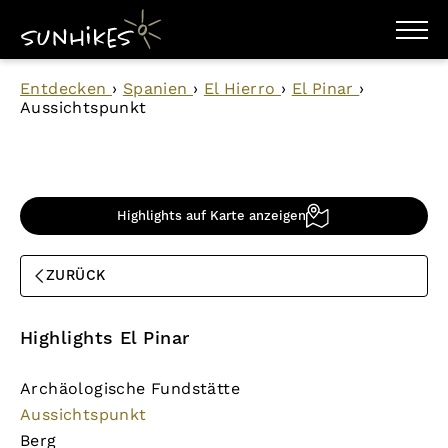
WANDERZIELE
Entdecken
›
Spanien
›
El Hierro
›
El Pinar
›
WANDERUNGEN
Aussichtspunkt
ENTDECKEN
MAGAZIN
TRAILBOX
PLANER
Highlights auf Karte anzeigen
ZURÜCK
Highlights El Pinar
Archäologische Fundstätte
Aussichtspunkt
Berg