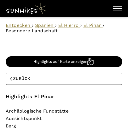
WANDERZIELE
Entdecken
›
Spanien
›
El Hierro
›
El Pinar
›
WANDERUNGEN
Besondere Landschaft
ENTDECKEN
MAGAZIN
TRAILBOX
PLANER
Highlights auf Karte anzeigen
ZURÜCK
Highlights El Pinar
Archäologische Fundstätte
Aussichtspunkt
Berg