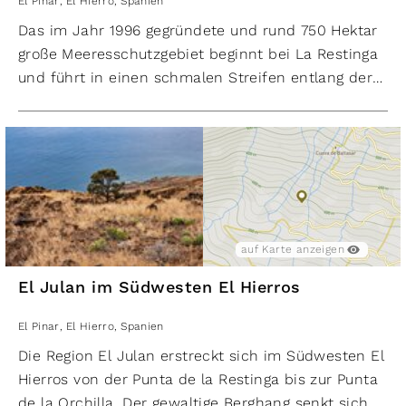
El Pinar
,
El Hierro
,
Spanien
Das im Jahr 1996 gegründete und rund 750 Hektar
große Meeresschutzgebiet beginnt bei La Restinga
und führt in einen schmalen Streifen entlang der
Südwestküste der Insel. Die Lage bietet Schutz vor
den vorherrschenden Winden und Strömungen,
daher der Name »Meer der Stille«.
Das Reservat wurde auf Betreiben der örtlichen
Fischer zum Schutz der vielfältigen
Unterwasserfauna und -flora eingerichtet und
unterteilt sich in drei Schutzzonen: die absolute
auf Karte anzeigen
Schutzzone liegt im Zentrum zwischen Roque de
El Julan im Südwesten El Hierros
Naos und Playa de La Herradura umgeben von zwei
Zonen mit eingeschränkter Fischereinutzung. Im
El Pinar
,
El Hierro
,
Spanien
restlichen Gebiet ist der Fischfang durch ansässige
Die Region El Julan erstreckt sich im Südwesten El
Fischer erlaubt.
Hierros von der Punta de la Restinga bis zur Punta
In unmittelbarer Nähe der Küste erreicht der
de la Orchilla. Der gewaltige Berghang senkt sich,