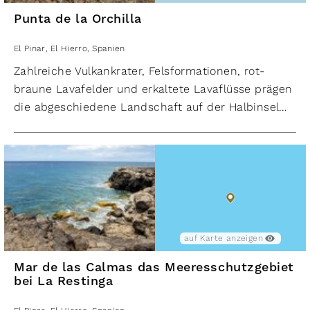
Punta de la Orchilla
El Pinar
,
El Hierro
,
Spanien
Zahlreiche Vulkankrater, Felsformationen, rot-
braune Lavafelder und erkaltete Lavaflüsse prägen
die abgeschiedene Landschaft auf der Halbinsel
der Punta de la Orchilla. Die Vegetation besteht
vorwiegend aus Flechten und
Wolfsmilchgewächsen, die nur langsam die
Lavaflächen besiedeln. Vor gut 2.000 Jahren war
an diesem äußersten Punkt der Insel das Ende der
­damals bekannten Welt. Heute ist das kleine Kap
das westlichste Gebiet El Hierros, Spaniens und
auf Karte anzeigen
des politischen Europas.
Mar de las Calmas das Meeresschutzgebiet
Hier gibt es einen Überblick über die 4 schönsten
bei La Restinga
Wandergebiete der Insel und wo man auf
El Hierro
wandern
kann.