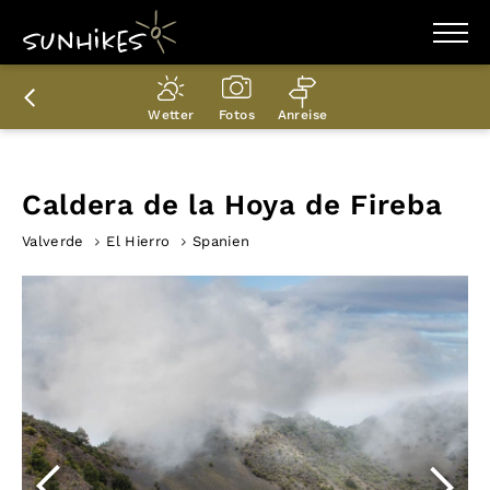
WANDERZIELE
WANDERUNGEN
Wetter
Fotos
Anreise
ENTDECKEN
MAGAZIN
TRAILBOX
PLANER
Caldera de la Hoya de Fireba
Valverde
El Hierro
Spanien