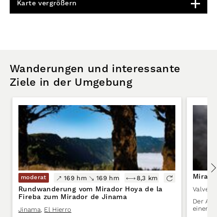
Karte vergrößern
Wanderungen und interessante
Ziele in der Umgebung
Mirado
moderat
169 hm
169 hm
8,3 km
Rundwanderung vom Mirador Hoya de la
Valverd
Fireba zum Mirador de Jinama
Der Aus
einen w
Jinama
,
El Hierro