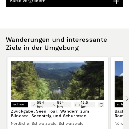
Karte vergrößern
Wanderungen und interessante
Ziele in der Umgebung
554
554
15,5
schwer
schwe
hm
hm
km
Zwickgabel Seen Tour: Wandern zum
Bach, 
Blindsee, Seensteig und Schurmsee
Romant
Himme
Nördlicher Schwarzwald
,
Schwarzwald
Nördli