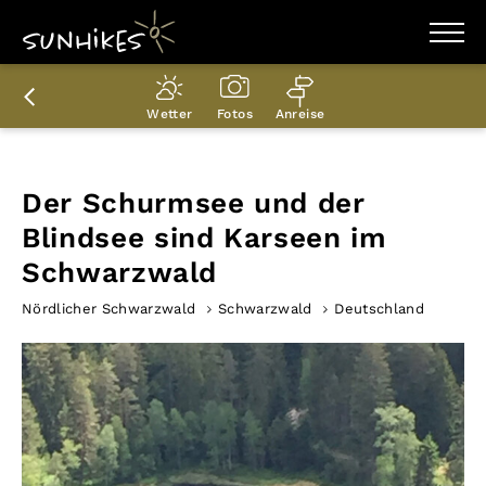
WANDERZIELE
WANDERUNGEN
Wetter
Fotos
Anreise
ENTDECKEN
MAGAZIN
TRAILBOX
PLANER
Der Schurmsee und der
Blindsee sind Karseen im
Schwarzwald
Nördlicher Schwarzwald
Schwarzwald
Deutschland