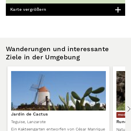
Karte vergrößern
Wanderungen und interessante
Ziele in der Umgebung
Jardin de Cactus
moder
Rundwa
Teguise
,
Lanzarote
Ein Kakteengarten entworfen von César Manrique
Natursc