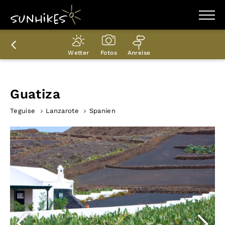
WANDERZIELE
WANDERUNGEN
Wetter
Fotos
Anreise
ENTDECKEN
MAGAZIN
TRAILBOX
PLANER
Guatiza
Teguise
Lanzarote
Spanien