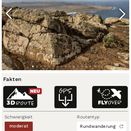
Fakten
NEU
3D
ROUTE
Schwierigkeit
Routentyp
moderat
Rundwanderung