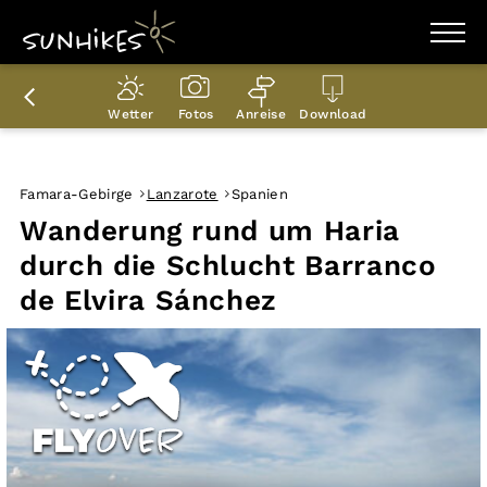
WANDERZIELE
WANDERUNGEN
Wetter
Fotos
Anreise
Download
ENTDECKEN
MAGAZIN
TRAILBOX
PLANER
Famara-Gebirge
Lanzarote
Spanien
Wanderung rund um Haria
durch die Schlucht Barranco
de Elvira Sánchez