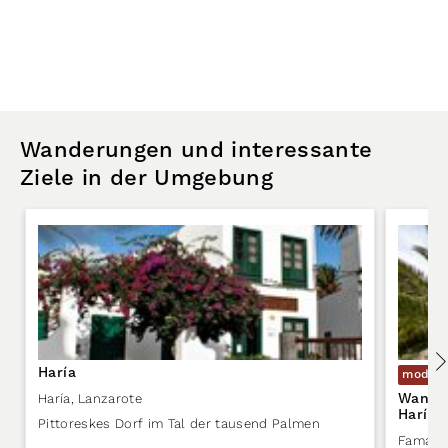
Wanderungen und interessante
Ziele in der Umgebung
Haría
modera
Wander
Haría
,
Lanzarote
Haría 
Pittoreskes Dorf im Tal der tausend Palmen
Famara