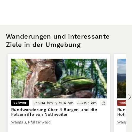
Wanderungen und interessante
Ziele in der Umgebung
schwer
modera
904 hm
904 hm
19,1 km
Rundwanderung über 4 Burgen und die
Rundw
Felsenriffe von Nothweiler
Hohenb
zur Fl
Wasgau
,
Pfälzerwald
Wasgau