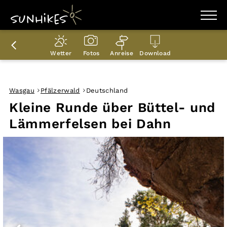
WANDERZIELE
WANDERUNGEN
Wetter
Fotos
Anreise
Download
ENTDECKEN
MAGAZIN
TRAILBOX
PLANER
Wasgau
Pfälzerwald
Deutschland
Kleine Runde über Büttel- und
Lämmerfelsen bei Dahn