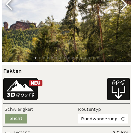
Fakten
NEU
3D
ROUTE
Schwierigkeit
Routentyp
leicht
Rundwanderung
Distanz
3,0 km