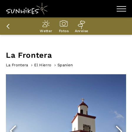
WANDERZIELE
WANDERUNGEN
Wetter
Fotos
Anreise
ENTDECKEN
MAGAZIN
TRAILBOX
PLANER
La Frontera
La Frontera
El Hierro
Spanien