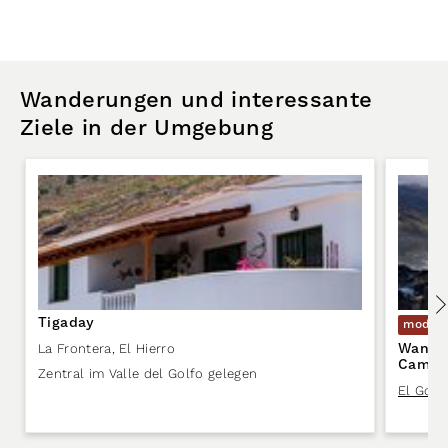
Wanderungen und interessante
Ziele in der Umgebung
Tigaday
moder
Wander
La Frontera
,
El Hierro
Camin
Zentral im Valle del Golfo gelegen
El Golf