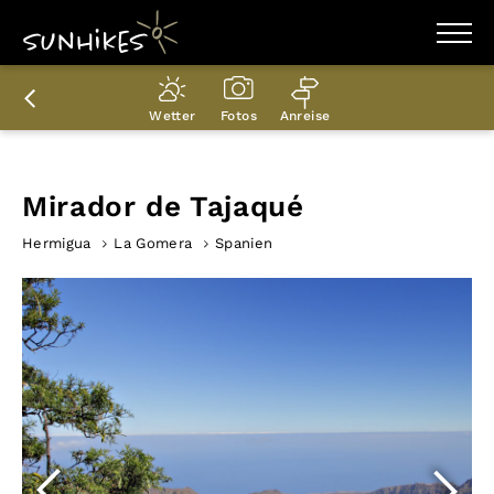
WANDERZIELE
WANDERUNGEN
Wetter
Fotos
Anreise
ENTDECKEN
MAGAZIN
TRAILBOX
PLANER
Mirador de Tajaqué
Hermigua
La Gomera
Spanien