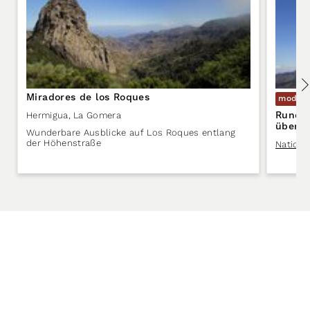
Miradores de los Roques
modera
Rundw
Hermigua
,
La Gomera
über L
Wunderbare Ausblicke auf Los Roques entlang
Ermita
der Höhenstraße
Nationa