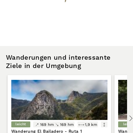
Wanderungen und interessante
Ziele in der Umgebung
leicht
leich
169 hm
169 hm
1,9 km
Wanderung El Bailadero - Ruta 1
Wander