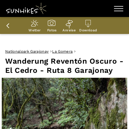
WANDERZIELE
WANDERUNGEN
Wetter
Fotos
Anreise
Download
ENTDECKEN
MAGAZIN
TRAILBOX
PLANER
Nationalpark Garajonay
La Gomera
Wanderung Reventón Oscuro -
El Cedro - Ruta 8 Garajonay