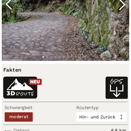
Fakten
NEU
3D
ROUTE
Schwierigkeit
Routentyp
moderat
Hin- und Zurück
Distanz
6,8 km