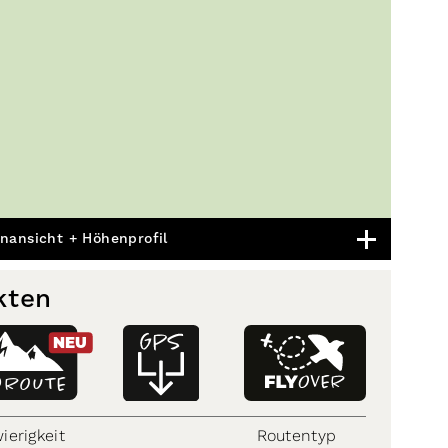
nansicht + Höhenprofil
kten
NEU
D
ROUTE
ierigkeit
Routentyp