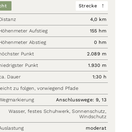
cht
Strecke
Distanz
4,0 km
Höhenmeter Aufstieg
155 hm
Höhenmeter Abstieg
0 hm
höchster Punkt
2.089 m
niedrigster Punkt
1.930 m
ca. Dauer
1:30 h
leicht zu folgen, vorwiegend Pfade
Wegmarkierung
Anschlusswege: 9, 13
Wasser, festes Schuhwerk, Sonnenschutz,
Windschutz
Auslastung
moderat