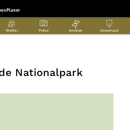
box
Planer
Wetter
Fotos
Anreise
Download
ide Nationalpark