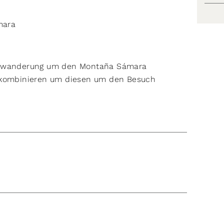
mara
undwanderung um den Montaña Sámara
) kombinieren um diesen um den Besuch