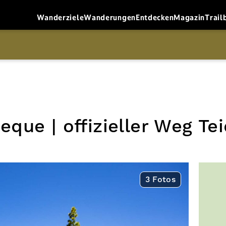
Wanderziele
Wanderungen
Entdecken
Magazin
Trail
ue | offizieller Weg Te
3 Fotos