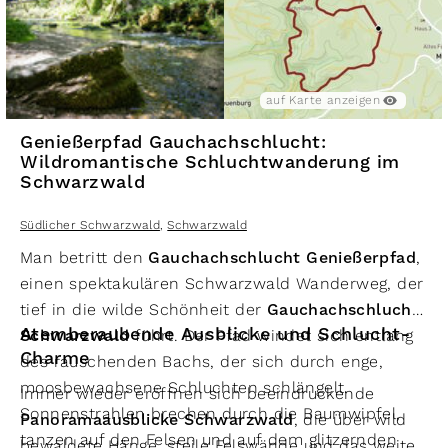
auf Karte anzeigen
Genießerpfad Gauchachschlucht:
Wildromantische Schluchtwanderung im
Schwarzwald
Südlicher Schwarzwald
,
Schwarzwald
Man betritt den
Gauchachschlucht Genießerpfad
,
einen spektakulären Schwarzwald Wanderweg, der
tief in die wilde Schönheit der
Gauchachschlucht
Atemberaubende Ausblicke und Schlucht-
Schwarzwald
führt. Der Pfad windet sich entlang
Charme
des rauschenden Bachs, der sich durch enge,
moosbewachsene Schluchten schlängelt.
Immer wieder eröffnen sich beeindruckende
Sonnenstrahlen brechen durch die Baumwipfel,
Panoramaausblicke Schwarzwald
, die über wild
tanzen auf den Felsen und auf dem glitzernden
bewaldete Hänge, steile Felswände und das weite