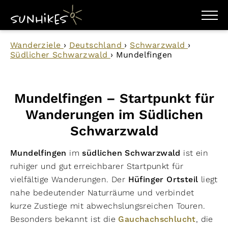
WANDERZIELE
Wanderziele
›
Deutschland
›
Schwarzwald
›
WANDERUNGEN
Südlicher Schwarzwald
›
Mundelfingen
ENTDECKEN
MAGAZIN
TRAILBOX
PLANER
Mundelfingen – Startpunkt für
Wanderungen im Südlichen
Schwarzwald
Mundelfingen
im
südlichen Schwarzwald
ist ein
ruhiger und gut erreichbarer Startpunkt für
vielfältige Wanderungen. Der
Hüfinger Ortsteil
liegt
nahe bedeutender Naturräume und verbindet
kurze Zustiege mit abwechslungsreichen Touren.
Besonders bekannt ist die
Gauchachschlucht
, die