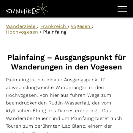
WANDERZIELE
Wanderziele
›
Frankreich
›
Vogesen
›
WANDERUNGEN
Hochvogesen
›
Plainfaing
ENTDECKEN
MAGAZIN
TRAILBOX
PLANER
Plainfaing – Ausgangspunkt für
Wanderungen in den Vogesen
Plainfaing ist ein idealer Ausgangspunkt für
abwechslungsreiche Wanderungen in den
Hochvogesen. Von hier aus führen Wege zum
beeindruckenden Rudlin-Wasserfall, der vom
idyllischen Étang des Dames entspringt. Das
Wanderabenteuer rund um Plainfaing bietet auch
Touren zum berühmten Lac Blanc, einem der