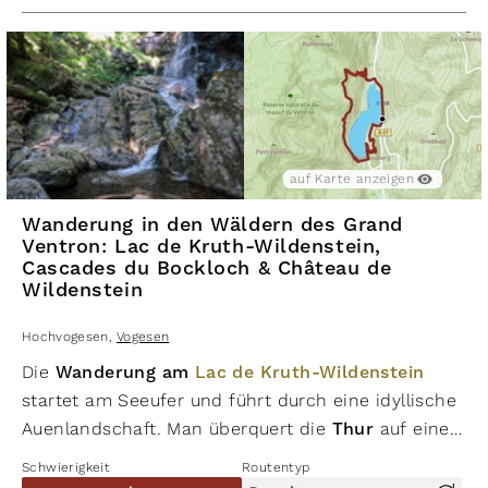
Stationen begleitet, der von Mythen und der
Geschichte der Burg erzählt. Die
Burgruine
Château de Wildenstein
beeindruckt mit einem
tunnelartigen Torgewölbe, Mauerresten und einer
markanten Stützmauer. Vom Gipfel genießt man
einen weiten Blick über das
Thanntal
und den
auf Karte anzeigen
See. Der Abstieg führt zurück zum Seeufer, vorbei
an der imposanten Staumauer. Zum Abschluss lädt
Wanderung in den Wäldern des Grand
Ventron: Lac de Kruth-Wildenstein,
die
Auberge du Lac
zur Einkehr ein.
Cascades du Bockloch & Château de
Wildenstein
Hochvogesen
,
Vogesen
Die
Wanderung am
Lac de Kruth-Wildenstein
startet am Seeufer und führt durch eine idyllische
Auenlandschaft. Man überquert die
Thur
auf einer
Brücke und erreicht bald die beeindruckende
Schwierigkeit
Routentyp
Cascade du Bockloch
, deren Wasser im Frühling