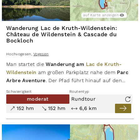
auf Karte anzeigen
Wanderung Lac de Kruth-Wildenstein:
Château de Wildenstein & Cascade du
Bockloch
Hochvogesen
,
Vogesen
Man startet die
Wanderung am
Lac de Kruth-
Wildenstein
am großen Parkplatz nahe dem
Parc
Arbre Aventure
. Der Pfad führt hinauf auf den
Schlossberg, wo die Ruinen des
Château de
Schwierigkeit
Routentyp
Wildenstein
auf einem isolierten Felsmassiv
moderat
Rundtour
thronen. An 15 Stationen erzählt der
152 hm
152 hm
6,6 km
Entdeckerpfad von Geschichte und Legenden.
Durch ein tunnelartiges Torgewölbe betritt man das
Plateau und genießt den weiten Blick über das
grüne Tal der Thur und den glitzernden See. Der