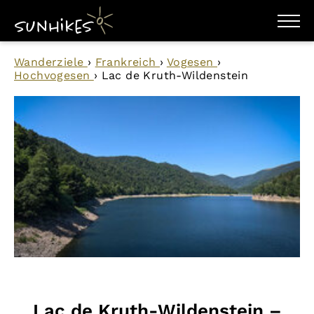
WANDERZIELE
Wanderziele
›
Frankreich
›
Vogesen
›
WANDERUNGEN
Hochvogesen
›
Lac de Kruth-Wildenstein
ENTDECKEN
MAGAZIN
TRAILBOX
PLANER
Lac de Kruth-Wildenstein –