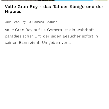
Minuten zu Fuß von La Playa entfernt, wo man sich
Valle Gran Rey - das Tal der Könige und der
mit Essen und Trinken erfrischen kann.
Hippies
Valle Gran Rey
,
La Gomera
,
Spanien
Valle Gran Rey auf La Gomera ist ein wahrhaft
paradiesischer Ort, der jeden Besucher sofort in
seinen Bann zieht. Umgeben von
atemberaubender Natur und einer
beeindruckenden Kulisse aus Bergen und Meer
bietet das Tal eine unvergleichliche Atmosphäre
zum Entspannen und Genießen. Das
sagenumwobene Tal des großen Königs, Valle Gran
Rey, hat sich zum bevorzugten Reiseziel auf La
Gomera entwickelt. Hier verleihen Terrassenfelder,
unzählige Palmen, bunte Gärten und herrliche
Strände dem Ort eine einzigartige Atmosphäre.
Die malerischen Strände laden dazu ein, die Sonne