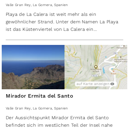
Valle Gran Rey
,
La Gomera
,
Spanien
Playa de La Calera ist weit mehr als ein
gewöhnlicher Strand. Unter dem Namen La Playa
ist das Küstenviertel von La Calera ein
bedeutendes touristisches Zentrum von Valle Gran
Rey. Hier findet man zahlreiche Hotels und
Apartments, die den Bedürfnissen der Urlauber
gerecht werden. Der atemberaubende schwarze
Sandstrand, der zum Baden und Sonnenbaden
einlädt, ist dabei zweifellos das Highlight dieser Regio
Die Uferpromenade entlang des Strandes ist
auf Karte anzeigen
gesäumt von Bars, Restaurants und Geschäften,
Mirador Ermita del Santo
die für das perfekte Urlaubsfeeling sorgen. Unter
den Schatten spendenden Palmen lässt es sich
Valle Gran Rey
,
La Gomera
,
Spanien
herrlich entspannen und den Blick über das
Der Aussichtspunkt Mirador Ermita del Santo
türkisblaue Meer schweifen lassen.
befindet sich im westlichen Teil der Insel nahe