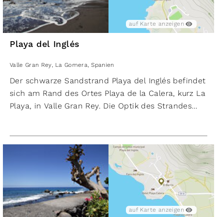
auf Karte anzeigen
Playa del Inglés
Valle Gran Rey
,
La Gomera
,
Spanien
Der schwarze Sandstrand Playa del Inglés befindet
sich am Rand des Ortes Playa de la Calera, kurz La
Playa, in Valle Gran Rey. Die Optik des Strandes
wird von einer imposanten Steilwand, Dünen und
einer Felslandschaft geprägt. Die große Steilwand
begrenzt den Strand. Der natürliche Strand erfreut
sich seit den 1970er-Jahren auch bei FKK-
Freunden großer Beliebtheit. Wie bei den meisten
Stränden an der Küste La Gomeras muss man
beim Baden das Meer im Auge behalten und
Warnflaggen beachten. Der Strand ist rund 10
auf Karte anzeigen