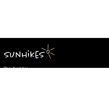
Über Sunhikes
Die Mission von Sunhikes
Warum Sunhikes
Sunhikes Partner
Nutzungsbedingungen
Home
Datenschutz
Sitemap
Datenschutzeinstellungen
Impressum
Cookie Einstellungen