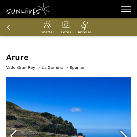
WANDERZIELE
WANDERUNGEN
Wetter
Fotos
Anreise
ENTDECKEN
MAGAZIN
TRAILBOX
PLANER
Arure
Valle Gran Rey
La Gomera
Spanien