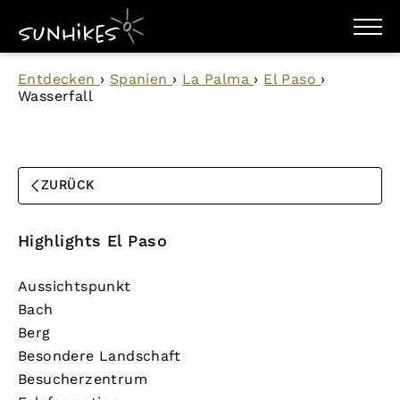
WANDERZIELE
Entdecken
›
Spanien
›
La Palma
›
El Paso
›
WANDERUNGEN
Wasserfall
ENTDECKEN
MAGAZIN
TRAILBOX
PLANER
ZURÜCK
Highlights El Paso
Aussichtspunkt
Bach
Berg
Besondere Landschaft
Besucherzentrum