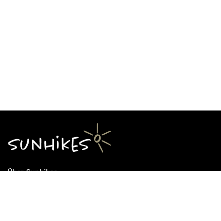
Über Sunhikes
Die Mission von Sunhikes
Warum Sunhikes
Sunhikes Partner
Nutzungsbedingungen