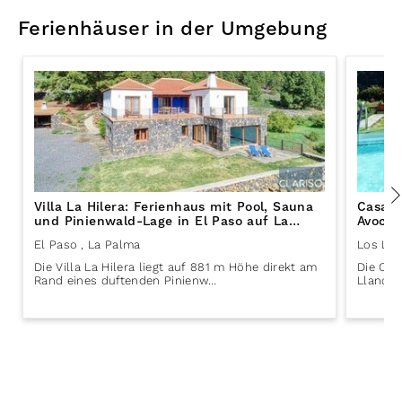
Ferienhäuser in der Umgebung
Villa La Hilera: Ferienhaus mit Pool, Sauna
Casa E
und Pinienwald-Lage in El Paso auf La
Avocad
Palma
Aridan
El Paso
, La Palma
Los Lla
Die Villa La Hilera liegt auf 881 m Höhe direkt am
Die Cas
Rand eines duftenden Pinienw…
Llanos 