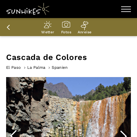
WANDERZIELE
WANDERUNGEN
Wetter
Fotos
Anreise
ENTDECKEN
MAGAZIN
TRAILBOX
PLANER
Cascada de Colores
El Paso
La Palma
Spanien