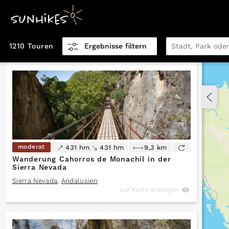
1210 Touren
Ergebnisse filtern
Distanz km
0,5
151,9
Höhenmeter
moderat
431 hm
431 hm
9,3 km
0
5.770
Wanderung Cahorros de Monachil in der
Sierra Nevada
Sierra Nevada
,
Andalusien
auf Karte anzeigen
Höhenmeter
0
5.770