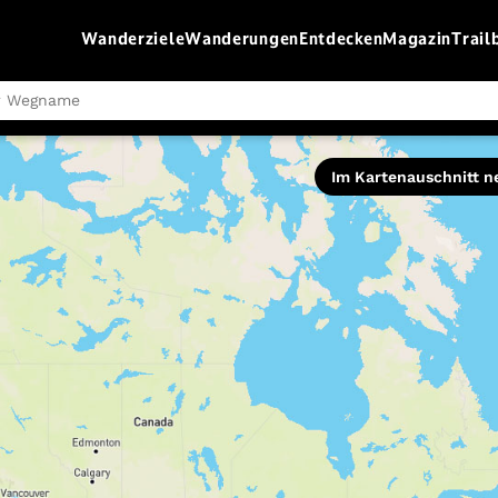
Wanderziele
Wanderungen
Entdecken
Magazin
Trail
Schwierigkeit
Im Kartenauschnitt n
leicht
moderat
schwer
Routentyp