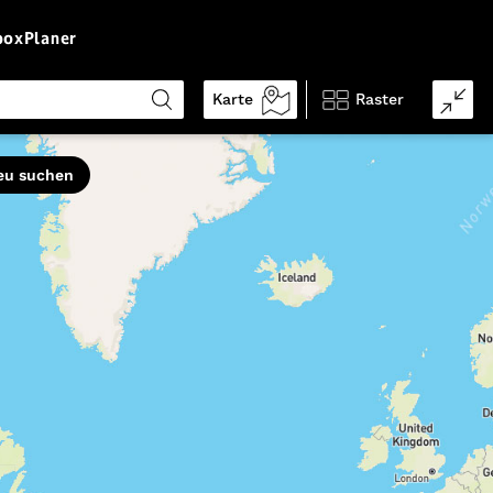
box
Planer
Karte
Raster
Eigenschaften
eu suchen
schwindelfrei
trittsicher
vorwiegend Pfade
leicht zu folgen
gute Grundkondition
guter Orientierungssinn
kinderfreundlich
Genehmigung erforderlich
gebührenpflichtig
alpines Gelände
hundefreundlich
streckenweise weglos
Ø Auslastung