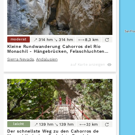
moderat
314 hm
314 hm
8,3 km
Kleine Rundwanderung Cahorros del Río
Monachil - Hängebrücken, Felsschluchten
und glitzerndes Wasser
Sierra Nevada
,
Andalusien
auf Karte anzeigen
leicht
139 hm
139 hm
3,1 km
Der schnellste Weg zu den Cahorros de