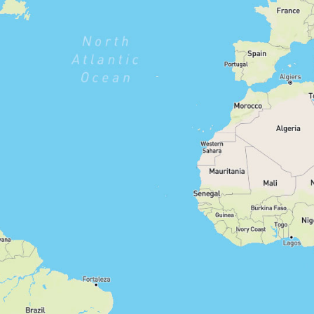
stark
moderat
gering
Filter zurücksetzen
1210
Routen anzeigen