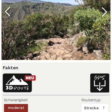
Fakten
NEU
3D
ROUTE
Schwierigkeit
Routentyp
moderat
Strecke