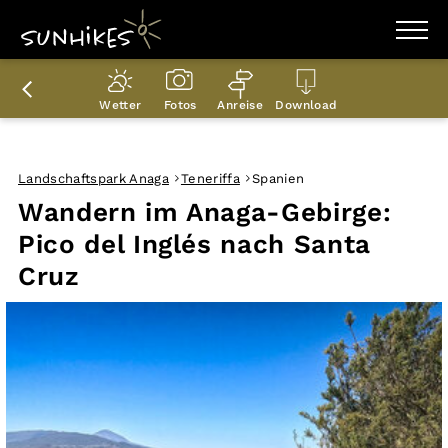
WANDERZIELE
WANDERUNGEN
Wetter
Fotos
Anreise
Download
ENTDECKEN
MAGAZIN
TRAILBOX
PLANER
Landschaftspark Anaga
Teneriffa
Spanien
Wandern im Anaga-Gebirge:
Pico del Inglés nach Santa
Cruz