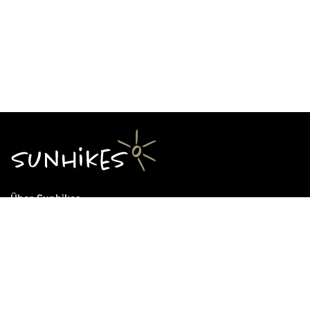
Über Sunhikes
Die Mission von Sunhikes
Warum Sunhikes
Sunhikes Partner
Nutzungsbedingungen
Home
Datenschutz
Sitemap
Datenschutzeinstellungen
Impressum
Cookie Einstellungen