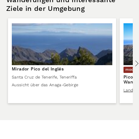
Wanderungen und interessante
Ziele in der Umgebung
Mirador Pico del Inglés
moder
Pico d
Santa Cruz de Tenerife
,
Teneriffa
Wande
Aussicht über das Anaga-Gebirge
Landsch