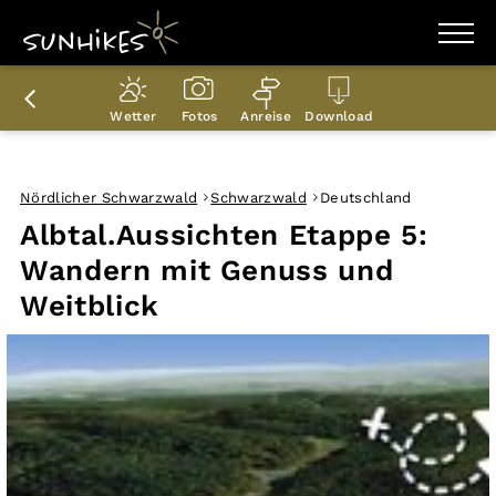
WANDERZIELE
WANDERUNGEN
Wetter
Fotos
Anreise
Download
ENTDECKEN
MAGAZIN
TRAILBOX
PLANER
Nördlicher Schwarzwald
Schwarzwald
Deutschland
Albtal.Aussichten Etappe 5:
Wandern mit Genuss und
Weitblick