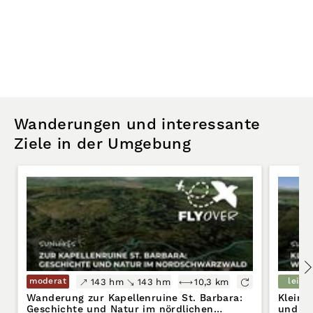
Wanderungen und interessante
Ziele in der Umgebung
moderat
leicht
143 hm
143 hm
10,3 km
Wanderung zur Kapellenruine St. Barbara:
Kleine
Geschichte und Natur im nördlichen
und G