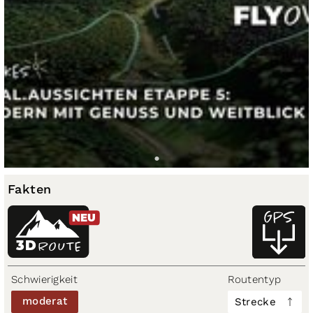
Fakten
NEU
3D
ROUTE
Schwierigkeit
Routentyp
moderat
Strecke