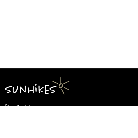
Über Sunhikes
Die Mission von Sunhikes
Warum Sunhikes
Sunhikes Partner
Nutzungsbedingungen