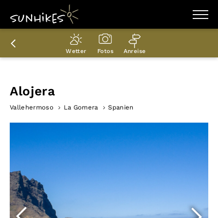
WANDERZIELE
WANDERUNGEN
Wetter
Fotos
Anreise
ENTDECKEN
MAGAZIN
TRAILBOX
PLANER
Alojera
Vallehermoso
La Gomera
Spanien