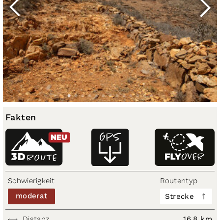
Fakten
NEU
3D
ROUTE
Schwierigkeit
Routentyp
moderat
Strecke
Distanz
16,8 km