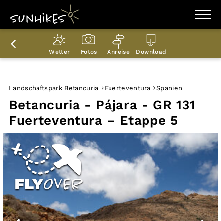
WANDERZIELE
WANDERUNGEN
Wetter
Fotos
Anreise
Download
ENTDECKEN
MAGAZIN
TRAILBOX
PLANER
Landschaftspark Betancuria
Fuerteventura
Spanien
Betancuria - Pájara - GR 131
Fuerteventura – Etappe 5