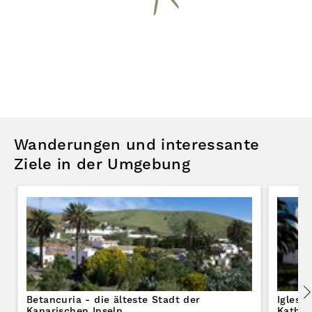
Wanderungen und interessante
Ziele in der Umgebung
Betancuria - die älteste Stadt der
Iglesi
Kanarischen Inseln
Kathed