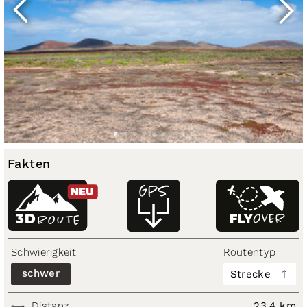
Fakten
NEU
3D
ROUTE
Schwierigkeit
Routentyp
schwer
Strecke
Distanz
23,4 km