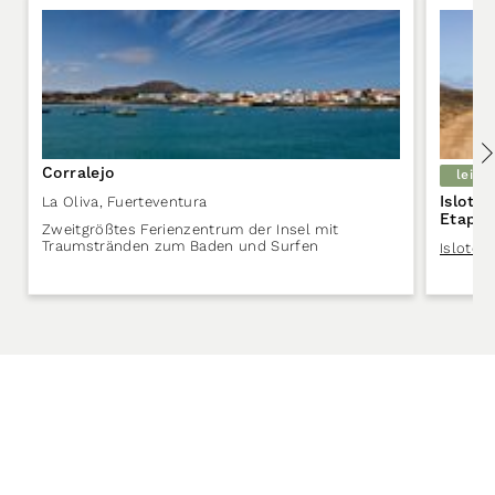
Corralejo
leich
Islote
La Oliva
,
Fuerteventura
Etappe
Zweitgrößtes Ferienzentrum der Insel mit
Traumstränden zum Baden und Surfen
Islote 