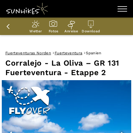
WANDERZIELE
WANDERUNGEN
Wetter
Fotos
Anreise
Download
ENTDECKEN
MAGAZIN
TRAILBOX
PLANER
Fuerteventuras Norden
Fuerteventura
Spanien
Corralejo - La Oliva – GR 131
Fuerteventura - Etappe 2