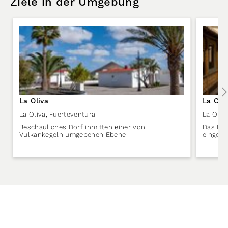
Ziele in der Umgebung
La Oliva
La Cas
La Oliva
,
Fuerteventura
La Oliv
Beschauliches Dorf inmitten einer von
Das Her
Vulkankegeln umgebenen Ebene
einges