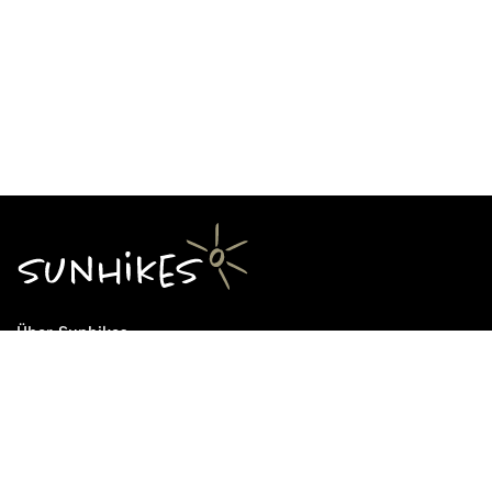
Über Sunhikes
Die Mission von Sunhikes
Warum Sunhikes
Sunhikes Partner
Nutzungsbedingungen
Home
Datenschutz
Sitemap
Datenschutzeinstellungen